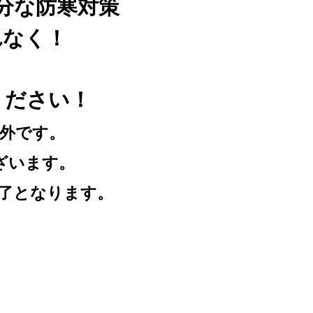
分な防寒対策
れなく！
ください！
象外です。
ざいます。
了となります。