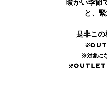
暖かい季節
と、緊
是非この
​※OU
※対象に
※OUTLE