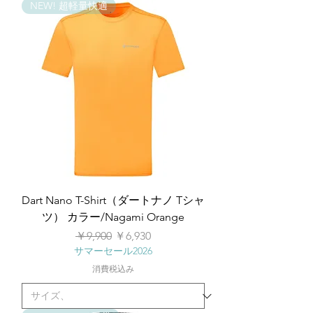
NEW! 超軽量快適
Dart Nano T-Shirt（ダートナノ Tシャ
ツ） カラー/Nagami Orange
通常価格
セール価格
￥9,900
￥6,930
サマーセール2026
消費税込み