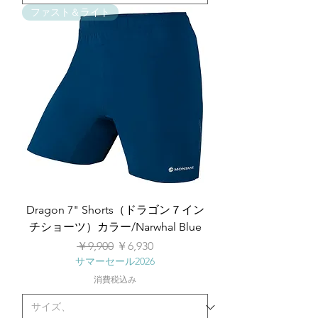
ファスト＆ライト
Dragon 7" Shorts（ドラゴン７イン
チショーツ）カラー/Narwhal Blue
通常価格
セール価格
￥9,900
￥6,930
サマーセール2026
消費税込み