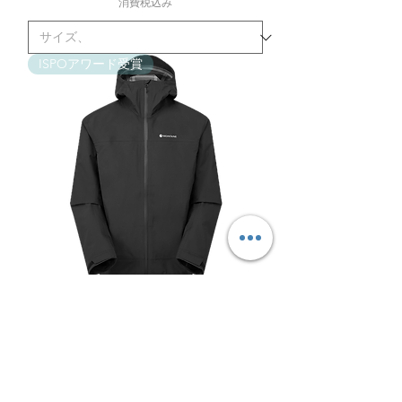
消費税込み
ISPOアワード受賞
Solution Waterproof Jacket（ソリュ
ーション ウォータープルーフ ジャ
ケット）カラー/BLACK
通常価格
セール価格
￥60,500
￥42,350
サマーセール2026