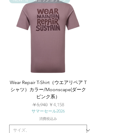
Wear Repair T-Shirt（ウエアリペア T
シャツ）カラー/Moonscape(ダーク
ピンク系）
通常価格
セール価格
￥5,940
￥4,158
サマーセール2026
消費税込み