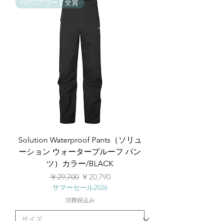
ISPOアワード受賞
Solution Waterproof Pants（ソリュ
ーション ウォータープルーフ パン
ツ）カラー/BLACK
通常価格
セール価格
￥29,700
￥20,790
サマーセール2026
消費税込み