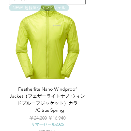
NEW! 超軽量ウィンドシェル
Featherlite Nano Windproof
Jacket（フェザーライトナノ ウィン
ドプルーフジャケット）カラ
ー/Citrus Spring
通常価格
セール価格
￥24,200
￥16,940
サマーセール2026