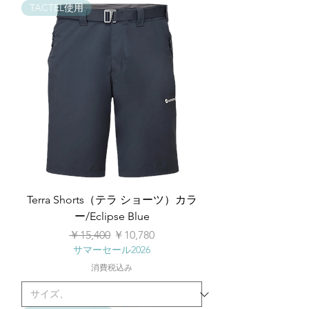
TACTEL使用
Terra Shorts（テラ ショーツ）カラ
ー/Eclipse Blue
通常価格
セール価格
￥15,400
￥10,780
サマーセール2026
消費税込み