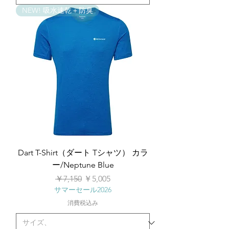
NEW! 吸水速乾＋防臭
Dart T-Shirt（ダート Tシャツ） カラ
ー/Neptune Blue
通常価格
セール価格
￥7,150
￥5,005
サマーセール2026
消費税込み