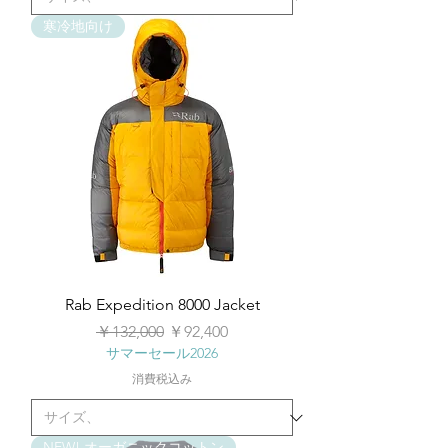
寒冷地向け
Rab Expedition 8000 Jacket
通常価格
セール価格
￥132,000
￥92,400
サマーセール2026
消費税込み
NEW! オーガニックコットン