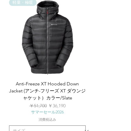
軽量・極暖
Anti-Freeze XT Hooded Down
Jacket (アンチ-フリーズ XT ダウンジ
ャケット）カラー/Slate
通常価格
セール価格
￥51,700
￥36,190
サマーセール2026
消費税込み