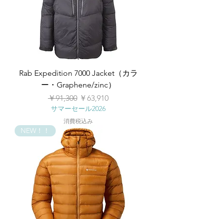
Rab Expedition 7000 Jacket（カラ
ー・Graphene/zinc）
通常価格
セール価格
￥91,300
￥63,910
サマーセール2026
消費税込み
NEW！！