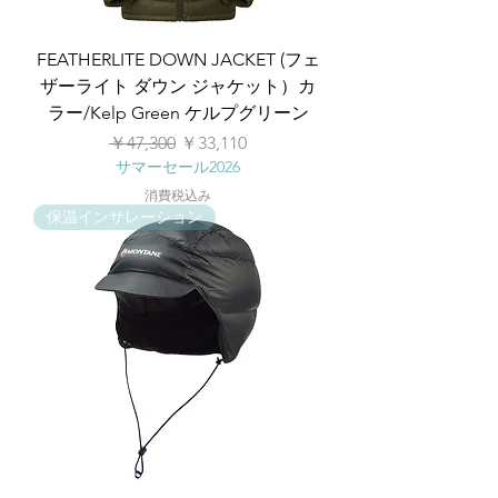
FEATHERLITE DOWN JACKET (フェ
ザーライト ダウン ジャケット）カ
ラー/Kelp Green ケルプグリーン
通常価格
セール価格
￥47,300
￥33,110
サマーセール2026
消費税込み
保温インサレーション