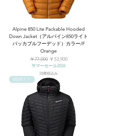
Alpine 850 Lite Packable Hooded
Down Jacket（アルパイン850ライト
パッカブルフーデッド）カラー/F
Orange
通常価格
セール価格
￥77,000
￥53,900
サマーセール2026
消費税込み
NEW！！