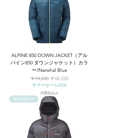
ALPINE 850 DOWN JACKET（アル
パイン850 ダウンジャケット）カラ
ー/Narwhal Blue
通常価格
セール価格
￥94,600
￥66,220
サマーセール2026
消費税込み
寒冷地向け