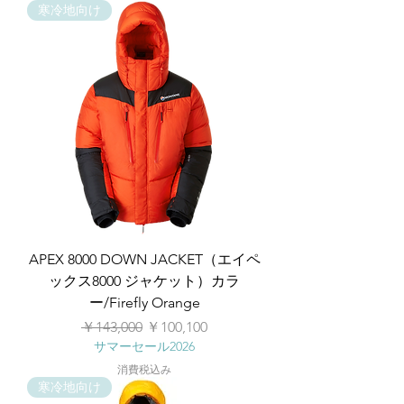
寒冷地向け
APEX 8000 DOWN JACKET（エイペ
ックス8000 ジャケット）カラ
ー/Firefly Orange
通常価格
セール価格
￥143,000
￥100,100
サマーセール2026
消費税込み
寒冷地向け