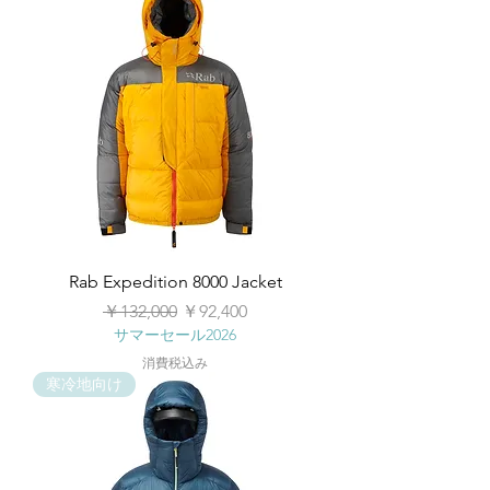
Rab Expedition 8000 Jacket
通常価格
セール価格
￥132,000
￥92,400
サマーセール2026
消費税込み
寒冷地向け