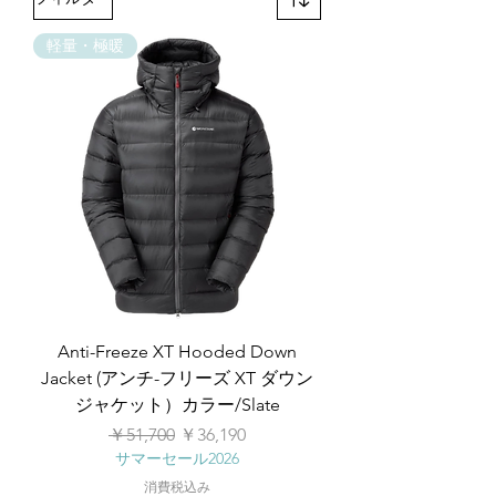
軽量・極暖
Anti-Freeze XT Hooded Down
Jacket (アンチ-フリーズ XT ダウン
ジャケット）カラー/Slate
通常価格
セール価格
￥51,700
￥36,190
サマーセール2026
消費税込み