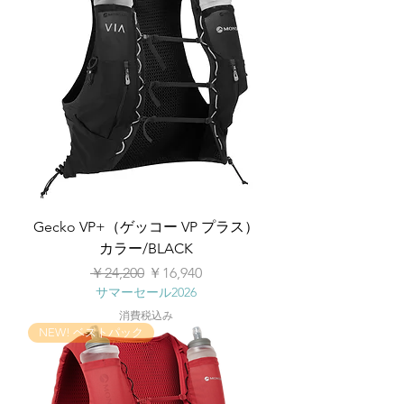
Gecko VP+（ゲッコー VP プラス）
カラー/BLACK
通常価格
セール価格
￥24,200
￥16,940
サマーセール2026
消費税込み
NEW! ベストパック