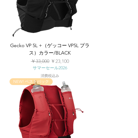
Gecko VP 5L +（ゲッコー VP5L プラ
ス）カラー/BLACK
通常価格
セール価格
￥33,000
￥23,100
サマーセール2026
消費税込み
NEW! ベストパック