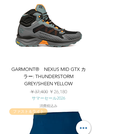
GARMONT® NEXUS MID GTX カ
ラー: THUNDERSTORM
GREY/SHEEN YELLOW
通常価格
セール価格
￥37,400
￥26,180
サマーセール2026
消費税込み
ファスト＆ライト