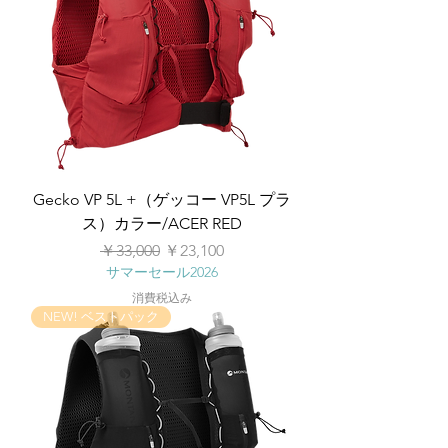
Gecko VP 5L +（ゲッコー VP5L プラ
ス）カラー/ACER RED
通常価格
セール価格
￥33,000
￥23,100
サマーセール2026
消費税込み
NEW! ベストパック