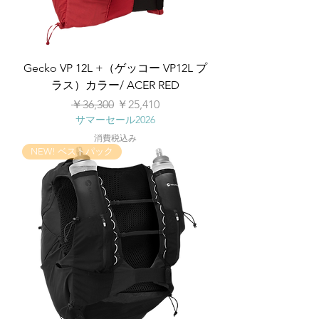
Gecko VP 12L +（ゲッコー VP12L プ
ラス）カラー/ ACER RED
通常価格
セール価格
￥36,300
￥25,410
サマーセール2026
消費税込み
NEW! ベストパック