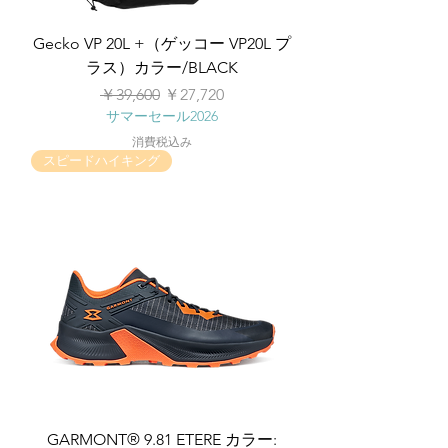
Gecko VP 20L +（ゲッコー VP20L プ
ラス）カラー/BLACK
通常価格
セール価格
￥39,600
￥27,720
サマーセール2026
消費税込み
スピードハイキング
GARMONT® 9.81 ETERE カラー: