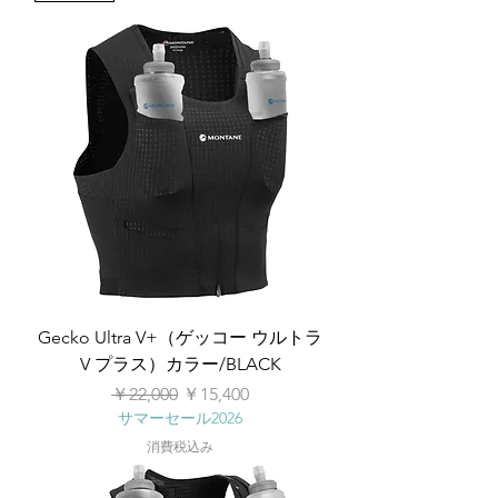
Gecko Ultra V+（ゲッコー ウルトラ
V プラス）カラー/BLACK
通常価格
セール価格
￥22,000
￥15,400
サマーセール2026
消費税込み