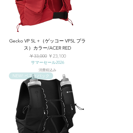
Gecko VP 5L +（ゲッコー VP5L プラ
ス）カラー/ACER RED
通常価格
セール価格
￥33,000
￥23,100
サマーセール2026
消費税込み
NEW! ベストパック