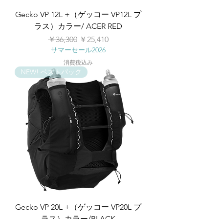
Gecko VP 12L +（ゲッコー VP12L プ
ラス）カラー/ ACER RED
通常価格
セール価格
￥36,300
￥25,410
サマーセール2026
消費税込み
NEW! ベストパック
Gecko VP 20L +（ゲッコー VP20L プ
ラス）カラー/BLACK