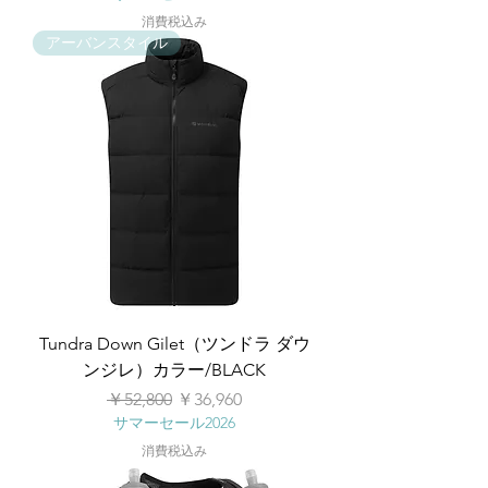
消費税込み
アーバンスタイル
Tundra Down Gilet（ツンドラ ダウ
ンジレ）カラー/BLACK
通常価格
セール価格
￥52,800
￥36,960
サマーセール2026
消費税込み