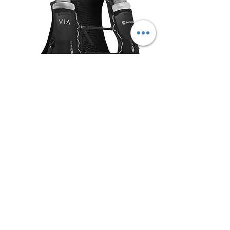
Gecko VP+（ゲッコー VP プラス）
カラー/BLACK
通常価格
セール価格
￥24,200
￥16,940
サマーセール2026
消費税込み