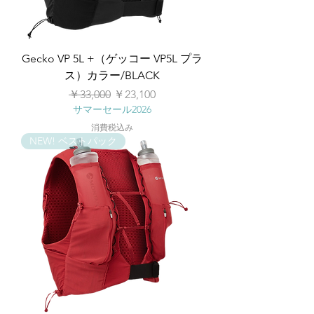
Gecko VP 5L +（ゲッコー VP5L プラ
ス）カラー/BLACK
通常価格
セール価格
￥33,000
￥23,100
サマーセール2026
消費税込み
NEW! ベストパック