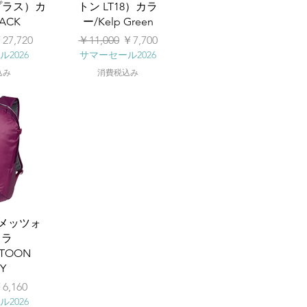
 プラス）カ
トン LT18）カラ
ACK
ー/Kelp Green
セール価格
通常価格
セール価格
27,720
￥11,000
￥7,700
2026
サマーセール2026
込み
消費税込み
0（メッツォ
カラ
ATOON
RY
セール価格
6,160
2026