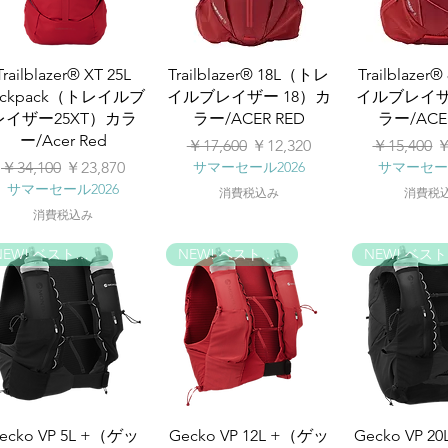
Trailblazer® XT 25L
Trailblazer® 18L（トレ
Trailblaze
ackpack（トレイルブ
イルブレイザー 18）カ
イルブレイザ
レイザー25XT）カラ
ラー/ACER RED
ラー/ACE
ー/Acer Red
通常価格
セール価格
通常価格
￥17,600
￥12,320
￥15,400
￥
通常価格
セール価格
￥34,100
￥23,870
サマーセール2026
サマーセール
サマーセール2026
消費税込み
消費税
消費税込み
NEW! ベストパック
NEW! ベストパック
N
ecko VP 5L +（ゲッ
Gecko VP 12L +（ゲッ
Gecko VP 