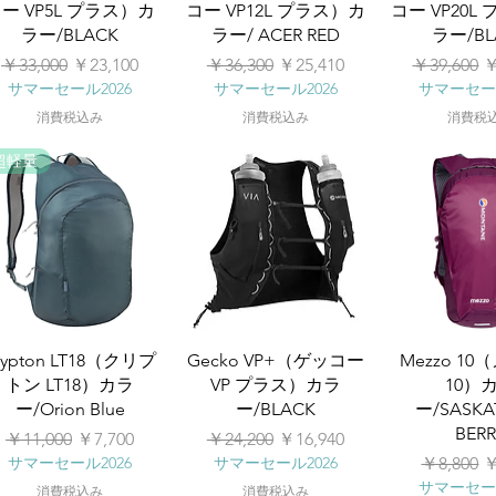
ー VP5L プラス）カ
コー VP12L プラス）カ
コー VP20L
ラー/BLACK
ラー/ ACER RED
ラー/BL
通常価格
セール価格
通常価格
セール価格
通常価格
￥33,000
￥23,100
￥36,300
￥25,410
￥39,600
￥
サマーセール2026
サマーセール2026
サマーセール
消費税込み
消費税込み
消費税
超軽量
rypton LT18（クリプ
Gecko VP+（ゲッコー
Mezzo 1
トン LT18）カラ
VP プラス）カラ
10）
ー/Orion Blue
ー/BLACK
ー/SASK
BER
通常価格
セール価格
通常価格
セール価格
￥11,000
￥7,700
￥24,200
￥16,940
通常価格
サマーセール2026
サマーセール2026
￥8,800
￥
サマーセール
消費税込み
消費税込み