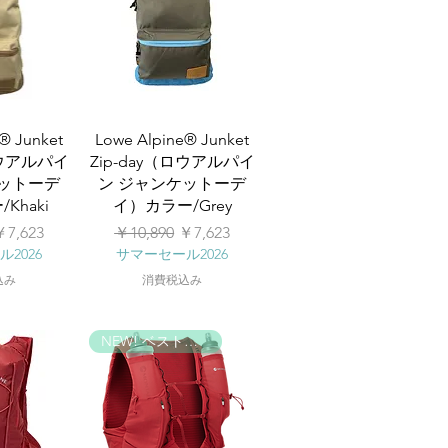
® Junket
Lowe Alpine® Junket
ロウアルパイ
Zip-day（ロウアルパイ
ケットーデ
ン ジャンケットーデ
Khaki
イ）カラー/Grey
セール価格
通常価格
セール価格
￥7,623
￥10,890
￥7,623
2026
サマーセール2026
込み
消費税込み
NEW! ベストパック