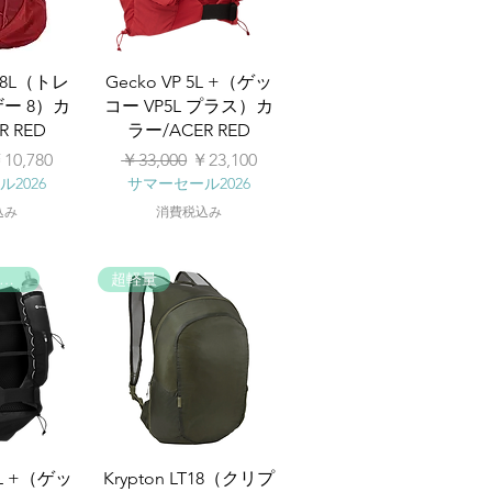
r® 8L（トレ
Gecko VP 5L +（ゲッ
ー 8）カ
コー VP5L プラス）カ
R RED
ラー/ACER RED
セール価格
通常価格
セール価格
10,780
￥33,000
￥23,100
2026
サマーセール2026
込み
消費税込み
EW! ベストパック
超軽量
20L +（ゲッ
Krypton LT18（クリプ