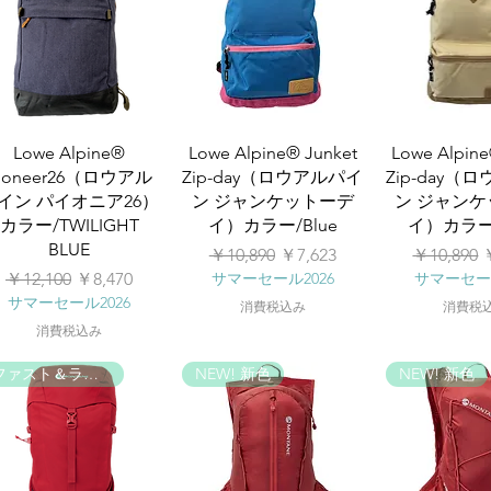
Lowe Alpine®
Lowe Alpine® Junket
Lowe Alpine
ioneer26（ロウアル
Zip-day（ロウアルパイ
Zip-day（
イン パイオニア26）
ン ジャンケットーデ
ン ジャン
カラー/TWILIGHT
イ）カラー/Blue
イ）カラー/
BLUE
通常価格
セール価格
通常価格
￥10,890
￥7,623
￥10,890
通常価格
セール価格
￥12,100
￥8,470
サマーセール2026
サマーセール
サマーセール2026
消費税込み
消費税
消費税込み
ファスト＆ライト
NEW! 新色
NEW! 新色