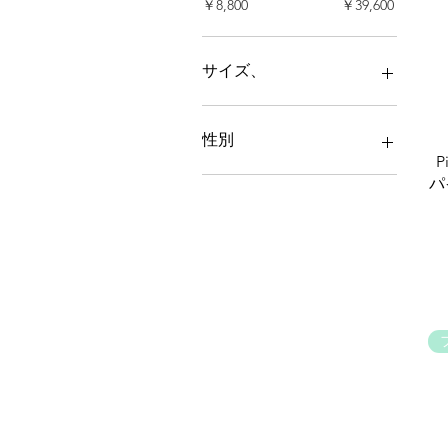
￥8,800
￥39,600
サイズ、
L
M
性別
S
P
メンズ
パ
ユニセックス
レディース