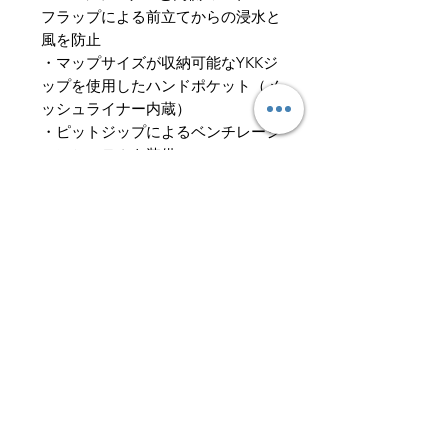
フラップによる前立てからの浸水と
風を防止
・マップサイズが収納可能なYKKジ
ップを使用したハンドポケット（メ
ッシュライナー内蔵）
・ピットジップによるベンチレーシ
ョンシステムを装備
・シェイプされたベルクロタブを備
えた袖口
・裾に調節可能なプラー＆コードロ
ックを備えたドローコード
・各所リフレクタープリント
・POLYGIENE® による恒久的な抗
菌防臭効果
PERTEX® SHIELD™（パー
テックス シールド）
Pertex ® シールド
ファブリックは軽