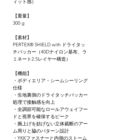
ィット感）
【重量】
300 g
​【素材】
PERTEX® SHIELD with ドライタッ
チバッカー（40Dナイロン基布、ラ
ミネート2.5レイヤー構造）
【​機能】
​・ボディエリア・シームシーリング
仕様
・生地裏側のドライタッチバッカー
処理で接触感を向上
・全調節可能なロールアウェイフー
ドと視界を確保するピーク
・腕上げを妨げない立体裁断のアー
ム周りと脇のパターン設計
・YKKファスナーと内側のストーム