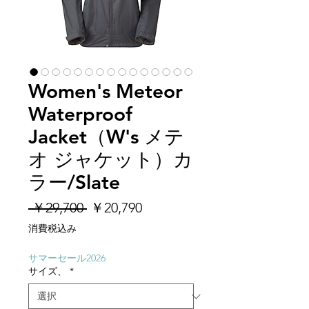
Women's Meteor
Waterproof
Jacket（W's メテ
オ ジャケット）カ
ラー/Slate
通
セ
 ￥29,700 
￥20,790
常
ー
消費税込み
価
ル
格
価
サマーセール2026
サイズ、
*
格