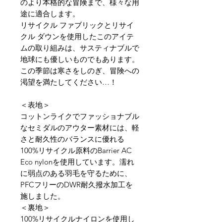
のより本格的な冒険まで、様々な用
途に適合します。
リサイクル ファブリックとリサイ
クル ダウンを使用したこのアイテ
ムの取り組みは、サスティナブルで
地球にも優しいものでもあります。
この季節は寒さをしのぎ、冒険への
渇望を満たしてください…！
＜表地＞​​​​​
コットンライクでファッショナブル
なセミダルのアウター素材には、軽
さと耐久性のバランスに優れる
100%リサイクル原料のBarrier AC
Eco nylonを使用しています。濡れ
に弱点のある羽毛を守るために、
PFCフリーのDWR耐久撥水加工を
施しました。
＜裏地＞
100%リサイクルナイロンを使用し