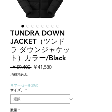
TUNDRA DOWN
JACKET（ツンド
ラ ダウンジャケッ
ト）カラー/Black
通
セ
 ￥59,400 
￥41,580
常
ー
消費税込み
価
ル
格
価
サマーセール2026
サイズ、
*
格
数量
*