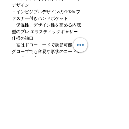
デザイン
・インビジブルデザインのYKK® フ
ァスナー付きハンドポケット
・保温性、デザイン性を高める内蔵
型のプレ エラスティックギャザー
仕様の袖口
・裾はドローコードで調節可能で、
グローブでも容易な形状のコード&
コードロック
R.D.S.（認証ダウン国際基
準）
レスポンシブル・ダウン・スタンダー
ド（RDS）は、ジャケット類に使用さ
れる軽量な断熱素材となるダウンやフ
関連商品
ェザーを提供してくれるガチョウやア
ヒルの扱い方に配慮しています。RDS
は任意の国際基準です。すなわち、ブ