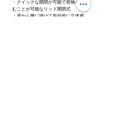
・クイックな開閉が可能で荷物を挟
むことが可能なリッド開閉式
・肩から腰に掛けて包括的に立体裁
断で構成され、身体を包み込むコバ
レントハーネス
・容易に背面長の調整が可能で、熱
を効率よく輩出するゼファーADバ
ックシステム
・オフセット（センターのバックル
を避け）に設計された、着脱および
位置調整が容易な”モンテイン®ク
リックアンドゴー・チェストハーネ
ス”ストラップをダブルで装備
・セキュリティファスナー付きのシ
ョルダーハーネスポケット×2
・背負ったままアクセス可能な、左
右ウエスト部のセキュリティファス
ナー付きラップアラウンドポケット
・フロントに上着やタオルの収納に
重宝するストレッチメッシュポケッ