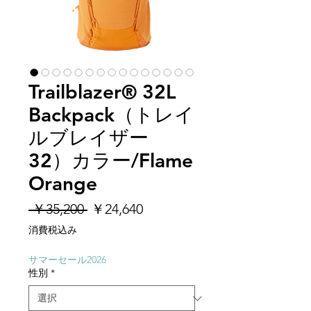
Trailblazer® 32L
Backpack（トレイ
ルブレイザー
32）カラー/Flame
Orange
通
セ
 ￥35,200 
￥24,640
常
ー
消費税込み
価
ル
格
価
サマーセール2026
性別
*
格