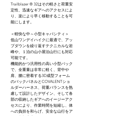
Trailblazer ® 32はその軽さと荷重安
定性、迅速なギアへのアクセスによ
り、楽により早く移動することを可
能にします。
＜軽快な中～小型キャパシティ＞
低山ワンデイハイクに最適で、アッ
プダウンを繰り返すテクニカルな岩
峰や、１泊の山小屋泊山行にも対応
可能です。
機能的かつ汎用性の高い小型パック
で、全重量は非常に軽く、背中や
肩、腰に密着する3D成型フォーム
のバックパネルとCOVALENTショ
ルダーハーネス、荷重バランスを熟
慮して設計したデザイン、そして各
部の収納したギアへのイージーアク
セスにより、作業時間を短縮し、体
への負担を和らげ、安全な山行をア