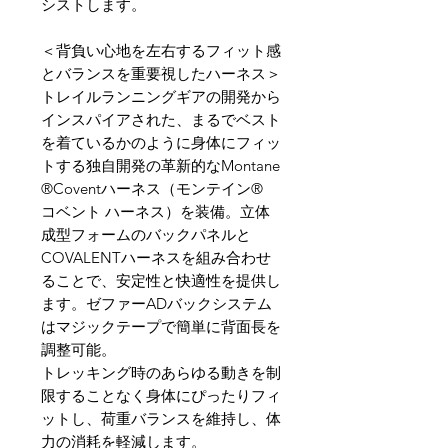
シストします。
＜背負い心地を左右するフィット感
とバランスを重要視したハーネス＞
トレイルランニングギアの開発から
インスパイアされた、まるでベスト
を着ているかのように身体にフィッ
トする独自開発の革新的なMontane
®Coventハーネス（モンテイン®
コベント ハーネス）を装備。立体
成型フォームのバックパネルと
COVALENTハーネスを組み合わせ
ることで、安定性と快適性を提供し
ます。ゼファーADバックシステム
はマジックテープで簡単に背面長を
調整可能。
トレッキング時のあらゆる動きを制
限することなく身体にぴったりフィ
ットし、荷重バランスを維持し、体
力の消耗を軽減します。