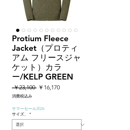
Protium Fleece
Jacket（プロティ
アム フリースジャ
ケット）カラ
ー/KELP GREEN
通
セ
 ￥23,100 
￥16,170
常
ー
消費税込み
価
ル
格
価
サマーセール2026
サイズ、
*
格