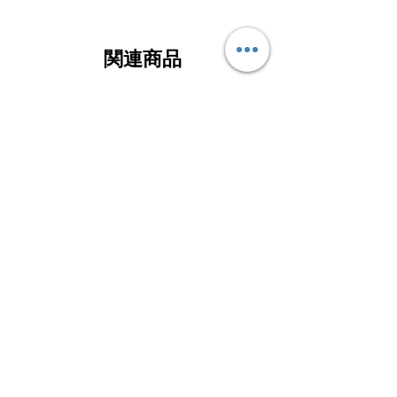
関連商品
GORE-TEXトレッキング
GORE-TEXライトハイク
GARMONT® LAGORAI Ⅱ
GARMONT® NEXUS M
GTX カラー: BLACK/GARMONT
カラー: THUNDERS
ORANGE
GREY/SHEEN YEL