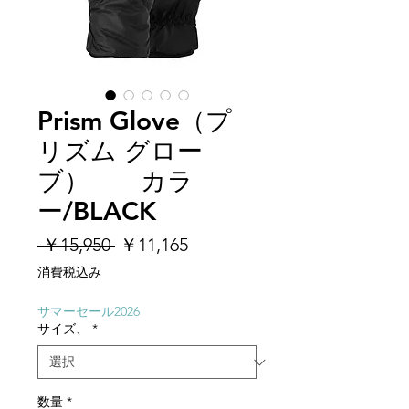
Prism Glove（プ
リズム グロー
ブ） カラ
ー/BLACK
通
セ
 ￥15,950 
￥11,165
常
ー
消費税込み
価
ル
格
価
サマーセール2026
サイズ、
*
格
数量
*