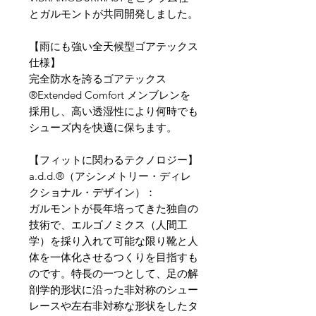
とガルモントが共同開発しました。
【雨にも強い全天候型ゴアテックス
仕様】
完全防水を誇るゴアテックス
®Extended Comfort メンブレンを
採用し、高い透湿性により何時でも
シューズ内を快適に保ちます。
【フィットに関わるテクノロジー】
a.d.d.®（アシンメトリー・ディレ
クショナル・デザイン）：
ガルモントが長年培ってきた独自の
技術で、エルゴノミクス（人間工
学）を採り入れて可能な限り靴と人
体を一体化させるつくりを目指すも
のです。特長の一つとして、足の解
剖学的形状に沿った非対称のシュー
レースや左右非対称な形状をしたタ