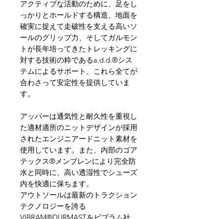
アクティブな活動のために、足をし
っかりとホールドする構造、地面を
確実に捉えて走破性を支える高いソ
ールのグリップ力、そしてガルモン
トが長年培ってきたトレッキングに
対する技術の粋であるa.d.d.®シス
テムによるサポート、これら全てが
合わさって安定性を提供していま
す。
アッパーは通気性と耐久性を重視し
た適材適所のニットデザインが採用
されたエンジニアードニット素材を
使用しています。また、内部のゴア
テックス®メンブレンにより完全防
水と同時に、高い透湿性でシューズ
内を快適に保ちます。
アウトソールは最新のトラクション
テクノロジーを誇る
VIBRAM®DURMASTをビブラム社