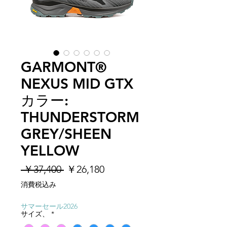
GARMONT®
NEXUS MID GTX
カラー:
THUNDERSTORM
GREY/SHEEN
YELLOW
通
セ
 ￥37,400 
￥26,180
常
ー
消費税込み
価
ル
格
価
サマーセール2026
サイズ、
*
格