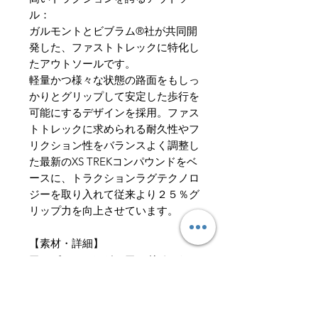
ル：
ガルモントとビブラム®社が共同開
発した、ファストトレックに特化し
たアウトソールです。
軽量かつ様々な状態の路面をもしっ
かりとグリップして安定した歩行を
可能にするデザインを採用。ファス
トトレックに求められる耐久性やフ
リクション性をバランスよく調整し
た最新のXS TREKコンパウンドをベ
ースに、トラクションラグテクノロ
ジーを取り入れて従来より２５％グ
リップ力を向上させています。
【素材・詳細】
アッパー：エンジニアードメッシュ
＋補強ファブリック
ライニング：ゴアテックス
®Extended Comfort(ePE)