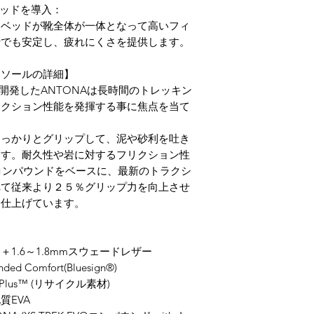
トベッドを導入：
トベッドが靴全体が一体となって高いフィ
行でも安定し、疲れにくさを提供します。
トソールの詳細】
開発したANTONAは長時間のトレッキン
ラクション性能を発揮する事に焦点を当て
しっかりとグリップして、泥や砂利を吐き
ます。耐久性や岩に対するフリクション性
VOコンパウンドをベースに、最新のトラクシ
れて従来より２５％グリップ力を向上させ
に仕上げています。
1.6～1.8mmスウェードレザー
Comfort(Bluesign®)
 Plus™ (リサイクル素材)
質EVA