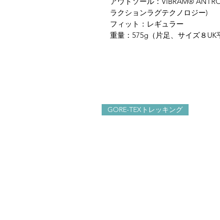
アウトソール：VIBRAM® ANTRON
ラクションラグテクノロジー)
フィット：レギュラー
重量：575g（片足、サイズ８U
GORE-TEXトレッキング