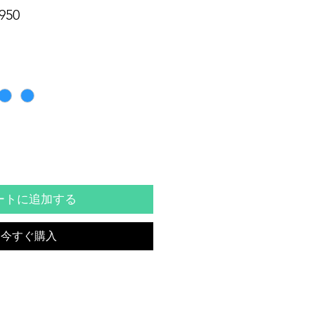
セ
950
ー
ル
価
格
ートに追加する
今すぐ購入