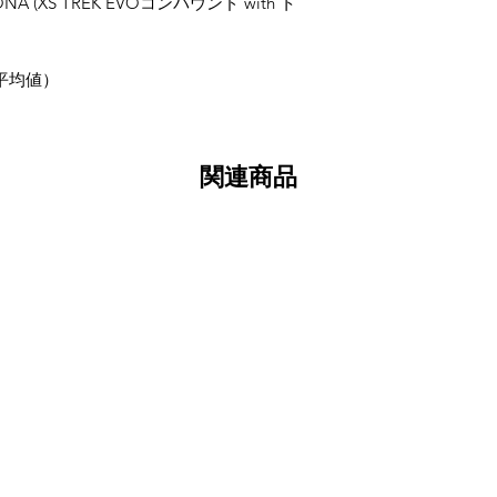
A (XS TREK EVOコンパウンド with ト
K平均値）
関連商品