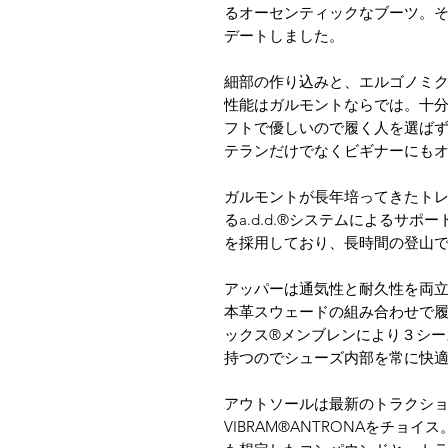
るオーセンティックなブーツ。
デートしました。
細部の作り込みと、エルゴノミ
性能はガルモントならでは。十
フトで優しいので履く人を選ば
テランだけでなくビギナーにも
ガルモントが長年培ってきたト
るa.d.d.®システムによるサ
を採用しており、長時間の登山
アッパーは通気性と耐久性を両
本革スウェードの組み合わせで
ックス®メンブレンにより３シー
持つのでシューズ内部を常に快
アウトソールは最新のトラクシ
VIBRAM®ANTRONAをチョ