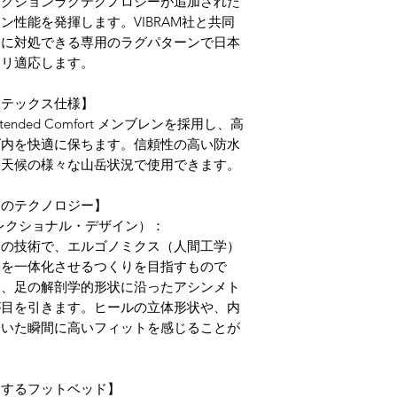
ラクションラグテクノロジーが追加された
性能を発揮します。VIBRAM社と共同
利に対処できる専用のラグパターンで日本
タリ適応します。
アテックス仕様】
nded Comfort メンブレンを採用し、高
ズ内を快適に保ちます。信頼性の高い防水
る天候の様々な山岳状況で使用できます。
自のテクノロジー】
ディレクショナル・デザイン）：
自の技術で、エルゴノミクス（人間工学）
体を一体化させるつくりを目指すもので
て、足の解剖学的形状に沿ったアシンメト
が目を引きます。ヒールの立体形状や、内
履いた瞬間に高いフィットを感じることが
トするフットベッド】