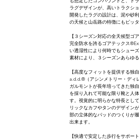
も想定したコンパウンドと、ト
ラグデザインが、高いトラクション
開発したラグの設計は、泥や砂
の天候と山岳路の特徴にもピッ
【３シーズン対応の全天候型ゴ
完全防水を誇るゴアテックス®Exte
い透湿性により何時でもシュー
素材により、３シーズンあらゆ
【高度なフィットを提供する独
a.d.d.®（アシンメトリー・
ガルモントが長年培ってきた独
を採り入れて可能な限り靴と人
す。視覚的に明らかな特長とし
リックなカフやタンのデザイン
部の立体的なパッドのつくりが
出来ます。
【快適で安定した歩行をサポー