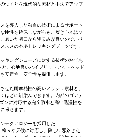
そのつくりを現代的な素材と手法でアップ
クスを導入した独自の技術によるサポート
分な剛性を確保しながらも、履き心地はソ
ず、履いた初日から馴染みが良いので、ベ
オススメの本格トレッキングブーツです。
レッキングシューズに対する技術の粋であ
ポートと、心地良いハイブリッドフットベッド
でも安定性、安全性を提供します。
立させた耐摩耗性の高いメッシュ素材と、
履くほどに馴染んできます。内部のゴアテ
ズンに対応する完全防水と高い透湿性を
適に保ちます。
ョンテクノロジーを採用した
イス。様々な天候に対応し、険しい悪路さえ