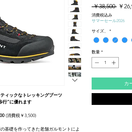
通
 ￥38,500 
￥26,
常
消費税込み
価
サマーセール2026
格
サイズ、
*
数量
*
カ
ンティックなトレッキングブーツ
歩行”に優れます
00
(消費税￥3,500)
ズの基礎を作ってきた老舗ガルモントによ