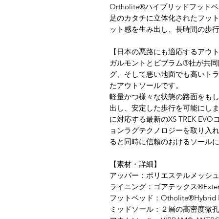
Ortholite®ハイブリッドフッ
足のカタチに立体化されたフッ
ット感を生み出し、長時間の歩
【日本の悪路にも適応するアウ
ガルモントとビブラム®社が共同
グ、そして悪い地面でも高いト
たアウトソールです。
軽量かつ様々な状態の路面をも
出し、安定した歩行を可能にし
に対応する最新のXS TREK E
ョンラグテクノロジーを取り入
ると同時に信頼のおけるソール
【素材・詳細】
アッパー：ポリエステルメッシュ＋
ライニング：ゴアテックス®Extended 
フットベッド：Otholite®Hybrid
ミッドソール：２層の高密度微孔