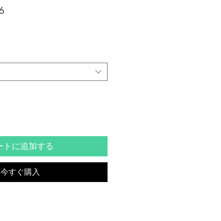
セ
6
ー
ル
価
格
ートに追加する
今すぐ購入