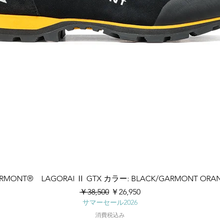
クイックビュー
RMONT® LAGORAI Ⅱ GTX カラー: BLACK/GARMONT ORA
通常価格
セール価格
￥38,500
￥26,950
サマーセール2026
消費税込み