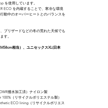
Rip-stop を使用しています。
SILVER ECO を内蔵することで、寒冷な環境
、行動中のオーバーヒートとのバランスを
り、ブリザードなどの冬の荒れた天候でも
きます。
L（日本M58cm相当）、ユニセックスXL(日本
M（DWR撥水加工済）ナイロン製
 Silver 100%（リサイクルポリエステル製）
ynthetic ECO lining（リサイクルポリエス