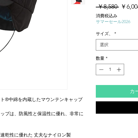
通
 ￥8,580 
￥6,00
常
消費税込み
価
サマーセール2026
格
サイズ、
*
選択
数量
*
カ
ト®中綿を内蔵したマウンテンキャップ
ャップは、防風性と保温性に優れ、非常に
速乾性に優れた 丈夫なナイロン製