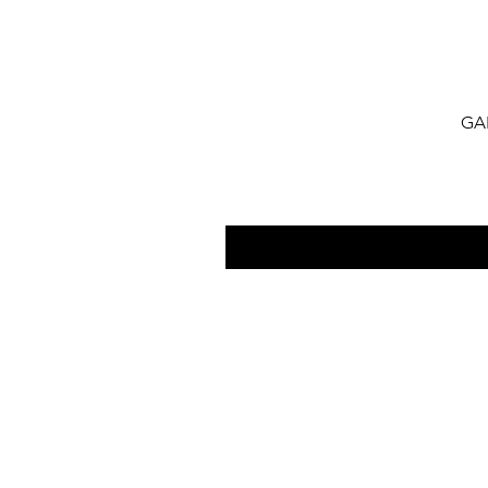
GA
​FAQ
Contact Us