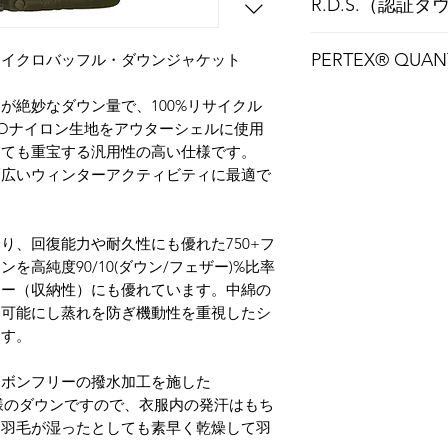
R.D.S.（認証
レスポンシブル・ダウ
PERTEX®
マイクロバッフル・ダウンジャケット
ャケット類に使用さ
フェザーを提供して
パーテックスブラン
が絶妙なダウン量で、100%リサイクル
配慮しています。RD
マトリックス技術や
ち、ブランドは製品
® ECOナイロン生地をアウターシェルに使用
る産業用繊維メーカ
ということになりま
しても重宝する汎用性の高い仕様です。
ディハムのパーセバラ
守し、この大切な鳥
幅広いウィンターアクティビティに最適で
ち上げられました 。
扱われることを約束
ュ・ハミルトンによ
①動物虐待をしない
糸し、高密度で織る
します。
り、回復能力や耐久性にも優れた750+フ
た「耐風性と透湿性
②専門家による監査
用素材でした。最初
高純度90/10(ダウン/フェザー)%比率
ます。
ァロー・システムズ
ィー（収納性）にも優れています。中綿の
③鳥たちとその取扱
後パラシュート生地
を可能にし蒸れを防ぎ機動性を重視したシ
ダウンの羽毛は食品
を駆使し、軽量でし
ます。
す。これはあなたの
し、広くアウトドア
毛と無関係のように
きました。
チェーンを監査し、
ーボンフリーの撥水加工を施した
PERTEX CLASSIC—
ことは極めて重要で
）仕様のダウンですので、衣服内の発汗はもち
(パーテックス・クラ
2～3%です。残りの
て羽毛が湿ったとしても素早く乾燥して羽
長い期間アウトドア市
では、ライブプラッ