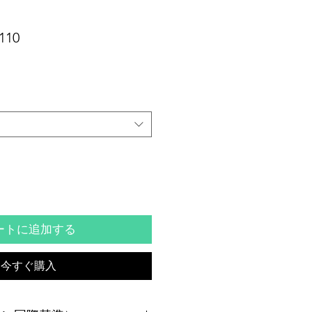
セ
110
ー
ル
価
格
ートに追加する
今すぐ購入