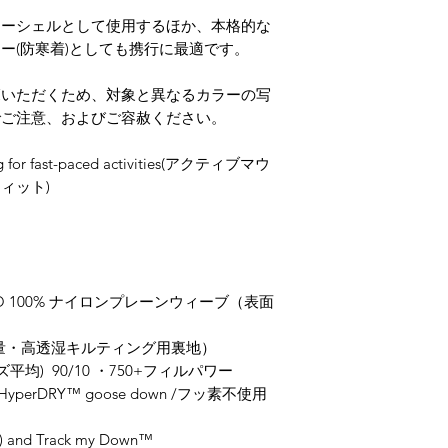
コアライン。高強力4
こと）と強制給餌に
ターシェルとして使用するほか、本格的な
高い耐久性とコスト
す。RDSが関わって
ー(防寒着)としても携行に最適です。
PERTEX QUANTUM
た瞬間から全ての段
(パーテックス・クァ
界で3080の農場の4
20デニール以下の極
覧いただくため、対象と異なるカラーの写
受けており、しかる
常に軽量で、引裂強
でご注意、およびご容赦ください。
ます。
ンが抜け出しにくく（
【動物福祉の5つの自
35g/m2と羽の様に
1. 飢えや乾きからの
ting for fast-paced activities(アクティブマウ
を使ったQUANTU
2. 不快からの自由
ィット)
では重量25g/m2
3. 痛み、怪我、病気
ります。
4. 自然な行動をする
PERTEX PRO/PERT
5. 恐怖や抑圧からの
(パーテックス・プロ
サプライチェーンは
防水・防風性のある
が監査を行ない、プ
膜）を耐久性の高い
ECO 100% ナイロンプレーンウィーブ（表面
満たしているようにし
ティング加工を施して
ラッキングと強制給
を寄せ付けず、ダウ
g（超軽量・高透湿キルティング用裏地）
【RDSダウンの特長
大の保温効果を持続
平均) 90/10 ・750+フィルパワー
信頼はトレーサビリ
極薄のクァンタム生
ヒルを守るために、
-free HyperDRY™ goose down /フッ素不使用
量耐水素材です。
と私たちは知る必要
プライチェーンにつ
S) and Track my Down™