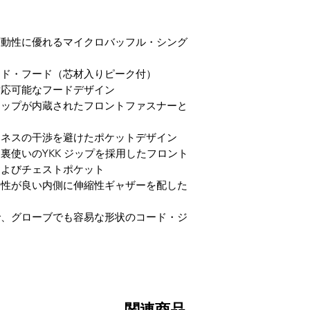
つがどこから来たの
ます。RDSダウンで
農場までさかのぼっ
可動性に優れるマイクロバッフル・シング
は非常に驚くべきこ
・軽量で暖かい
ィド・フード（芯材入りピーク付）
・正しく手入れをす
対応可能なフードデザイン
・快適で通気性が良
ラップが内蔵されたフロントファスナーと
・再生可能、生分解
ーネスの干渉を避けたポケットデザイン
裏使いのYKK ジップを採用したフロント
およびチェストポケット
相性が良い内側に伸縮性ギャザーを配した
で、グローブでも容易な形状のコード・ジ
関連商品