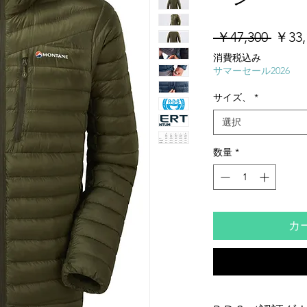
通
 ￥47,300 
￥33,
常
消費税込み
価
サマーセール2026
格
サイズ、
*
選択
数量
*
カ