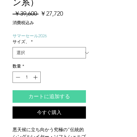
ン系）
通
セ
 ￥39,600 
￥27,720
常
ー
消費税込み
価
ル
格
価
サマーセール2026
サイズ、
*
格
数量
*
カートに追加する
今すぐ購入
悪天候に立ち向かう究極の”伝統的
シングルレイヤー・ソフトシェルプ