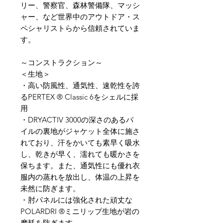
リー、警察官、森林警備隊、マッシ
ャー、など世界中のアウトドア・ス
ペシャリストらから信頼されていま
す。
～コンストラクション～
＜生地＞
・高い防風性、通気性、速乾性を誇
るPERTEX ® Classic 6をシェルに採
用
・DRYACTIV 3000の深さのあるパ
イルの裏地がジャケット全体に施さ
れており、汗をかいても素早く吸水
し、乾きが早く、濡れても暖かさを
保ちます。また、通気性にも優れ衣
服内の蒸れを放出し、体温の上昇を
未然に防ぎます。
・肘パネルには強化された頑丈な
POLARDRI ®ミニリップ生地が岩の
摩耗を防ぎます。