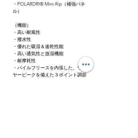
・POLARDRI® Mini-Rip（補強パネ
ル）
（​機能）
・高い耐風性
・撥水性
・優れた吸湿＆速乾性能
・高い通気性と放湿機能
・耐摩耗性
・パイルフリースを内張した、ワイ
ヤーピークを備えた３ポイント調節
が可能な着脱式フード（クライミン
グヘルメット対応可）
・内側にフリース裏地付きのストー
ムフラップ（前立て）、およびYKK
VISLON ®1/2フロントジップ
・人間工学的に設計された多関節３
D裁断のアームデザイン
・ハーネスに対応したフリースライ