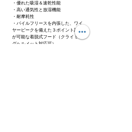
・優れた吸湿＆速乾性能
・高い通気性と放湿機能
・耐摩耗性
・パイルフリースを内張した、ワイ
ヤーピークを備えた３ポイント調節
が可能な着脱式フード（クライミン
グヘルメット対応可）
・内側にフリース裏地付きのストー
ムフラップ（前立て）、およびYKK
VISLON ®フルレングス・ツーウェ
イのフロントジップ
・人間工学的に設計された多関節３
D裁断のアームデザイン
・ハーネスに対応し、ベンチレーシ
ョン効果を備えた、メッシュライニ
ング内蔵のファスナー付きハンドポ
ケット
・便利なナポレオン・チェストポケ
ット
・襟裏、珍ガードにフリース素材を