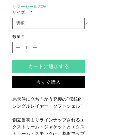
格
価
サマーセール2026
サイズ、
*
格
数量
*
カートに追加する
今すぐ購入
悪天候に立ち向かう究極の”伝統的
シングルレイヤー・ソフトシェル”
創立当初よりラインナップされるエ
クストリーム・ジャケットとエクス
トリーム・スモックは、都度アップ