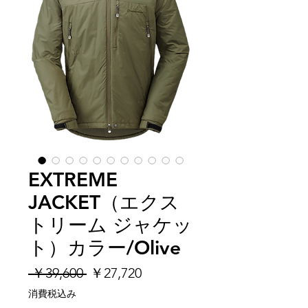
EXTREME
JACKET（エクス
トリーム ジャケッ
ト）カラー/Olive
通
セ
 ￥39,600 
￥27,720
常
ー
消費税込み
価
ル