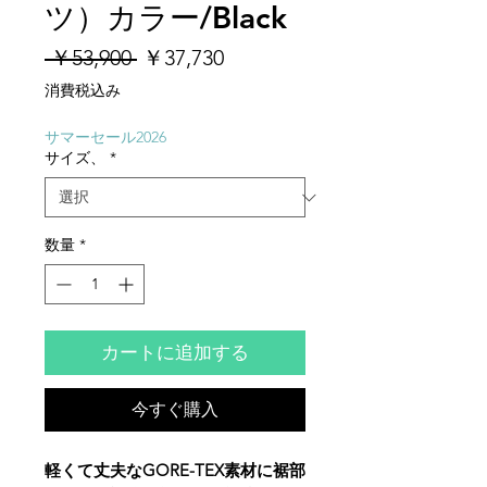
ツ）カラー/Black
通
セ
 ￥53,900 
￥37,730
常
ー
消費税込み
価
ル
格
価
サマーセール2026
サイズ、
*
格
数量
*
カートに追加する
今すぐ購入
軽くて丈夫なGORE-TEX素材に裾部