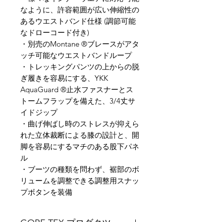
なように、許容範囲が広い​伸縮性の
あるウエストバンド仕様 (調節可能
なドローコード付き)
・​別売のMontane ®ブレースがアタ
ッチ可能なウエストバンドループ​
・トレッキングパンツの上からの脱
ぎ履きを容易にする、YKK
AquaGuard ®止水ファスナーとス
トームフラップを備えた、3/4丈サ
イドジップ
・​曲げ伸ばし時のストレスが抑えら
れた立体裁断による膝の設計と、開
脚を容易にするマチのある股下パネ
ル
・ブーツの種類を問わず、裾部のボ
リュームを調整できる調整用スナッ
プボタンを装備​