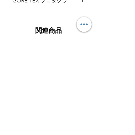
GORE TEX プロダクツ
ゴアテックス®
プロダクツ
は、GORE-
TEX プロダクト テクノロジーを採用
したすべてのジャケットは、内側も外
関連商品
側も GUARANTEED TO KEEP YOU
DRY™プロミスを掲げ、厳しいラボテ
ストに裏付けされた防水性を保証して
います。また、すべての製品は高い透
GORE-TEXトレッキング
GORE-TEXライトハイク
湿性を持ち、汗の水蒸気を常に衣服の
外側へ排出します。延伸ポリテトラフ
ルオロエチレン（ePTFE）からつくら
れるGORE-TEX メンブレン（約
0.01mm の超極薄膜) には非常に微細
な孔があります。孔のサイズは水滴よ
りもずっと小さいため水滴が入り込む
余地はありませんが、蒸気は通しま
す。山のバイクトレイルで下る時も、
海岸線を走る時も、冬のビルの谷間に
家路を急ぐ時も、雨や風があなたの体
GARMONT® LAGORAI Ⅱ
GARMONT® NEXUS M
を冷やす事なく蒸れずに快適に過ごせ
GTX カラー: BLACK/GARMONT
カラー: THUNDERS
ます。