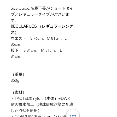
Size Guide:※股下長がショートタイ
プとレギュラータイプがございま
す。
REGULAR LEG （レギュラーレング
ス）
ウエスト S 76cm、M 81cm、L
86cm、
股下 S 81cm、 M 81cm、 L
81cm、
（重量）
350g
​（素材）
​・TACTEL® nylon（本体）+DWR
耐久撥水加工（地球環境汚染に配慮
したPFC不使用）
・CORDURA® rip-stop（パッチ）