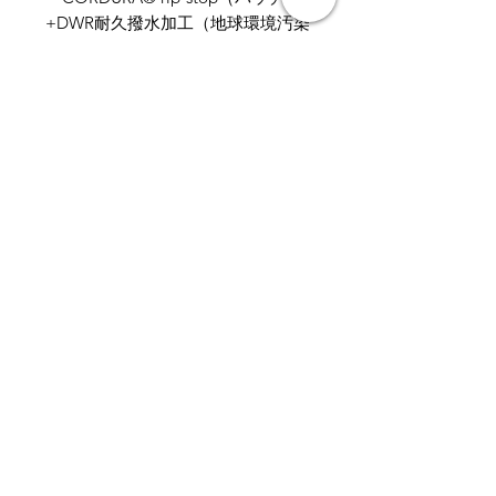
+DWR耐久撥水加工（地球環境汚染
に配慮したPFC不使用）
（​機能）
・伸縮性ギャザーウエストバンド
(スタッドボタン付)
・脱着可能なウエストベルト＆オリ
ジナルアルミバックル付属
・ファスナー式ハンドポケット×２
（メッシュライニング）
・ファスナー式リアポケット×１
・大腿部ベンチレーションジップ
（メッシュライニング）
・股下ガゼットパネル
・プリーツ＆立体パネル設計の膝
・ファスナーによる開放が可能な裾
・プレススタッドによる裾のテーパ
ード調整
・UPF 50+