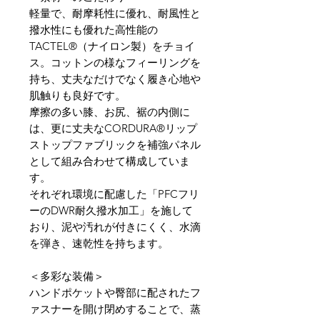
軽量で、耐摩耗性に優れ、耐風性と
撥水性にも優れた高性能の
TACTEL®（ナイロン製）をチョイ
ス。コットンの様なフィーリングを
持ち、丈夫なだけでなく履き心地や
肌触りも良好です。
摩擦の多い膝、お尻、裾の内側に
は、更に丈夫なCORDURA®リップ
ストップファブリックを補強パネル
として組み合わせて構成していま
す。
それぞれ環境に配慮した「PFCフリ
ーのDWR耐久撥水加工」を施して
おり、泥や汚れが付きにくく、水滴
を弾き、速乾性を持ちます。
＜多彩な装備＞
ハンドポケットや臀部に配されたフ
ァスナーを開け閉めすることで、蒸