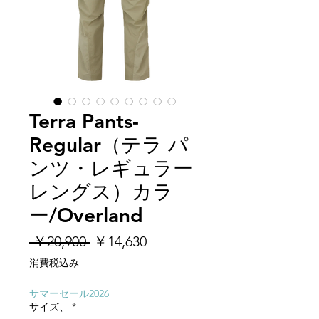
Terra Pants-
Regular（テラ パ
ンツ・レギュラー
レングス）カラ
ー/Overland
通
セ
 ￥20,900 
￥14,630
常
ー
消費税込み
価
ル
格
価
サマーセール2026
サイズ、
*
格