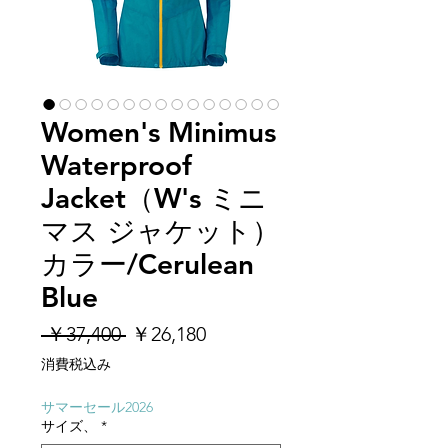
Women's Minimus
Waterproof
Jacket（W's ミニ
マス ジャケット）
カラー/Cerulean
Blue
通
セ
 ￥37,400 
￥26,180
常
ー
消費税込み
価
ル
格
価
サマーセール2026
サイズ、
*
格