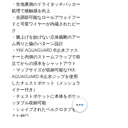
・生地裏側のドライタッチバッカー
処理で接触感を向上
・全調節可能なロールアウェイフー
ドと可変ワイヤーが内蔵されたピー
ク
・腕上げを妨げない立体裁断のアー
ム周りと脇のパターン設計
・YKK AQUAGUARD ®止水ファス
ナーと内側のストームフラップで前
立てからの浸水をシャットアウト
・マップサイズが収納可能なYKK
AQUAGUARD ®止水ジップを使用
したチェストポケット（メッシュラ
イナー付き）
・チェストポケットに本体をポケッ
ッタブル収納可能
・シェイプされたベルクロタブを備
えた袖口
・裾に調節可能なプラー＆コードロ