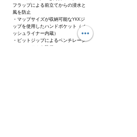
フラップによる前立てからの浸水と
風を防止
・マップサイズが収納可能なYKKジ
ップを使用したハンドポケット（メ
ッシュライナー内蔵）
・ピットジップによるベンチレーシ
ョンシステムを装備
・シェイプされたベルクロタブを備
えた袖口
・裾に調節可能なプラー＆コードロ
ックを備えたドローコード
・各所リフレクタープリント
・POLYGIENE® による恒久的な抗
菌防臭効果
PERTEX® SHIELD™（パー
テックス シールド）
Pertex ® シールド
ファブリックは軽