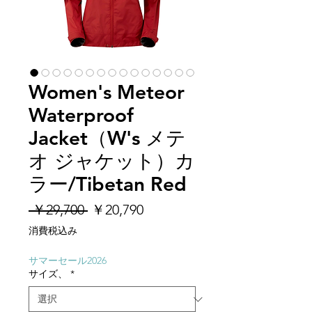
Women's Meteor
Waterproof
Jacket（W's メテ
オ ジャケット）カ
ラー/Tibetan Red
通
セ
 ￥29,700 
￥20,790
常
ー
消費税込み
価
ル
格
価
サマーセール2026
サイズ、
*
格