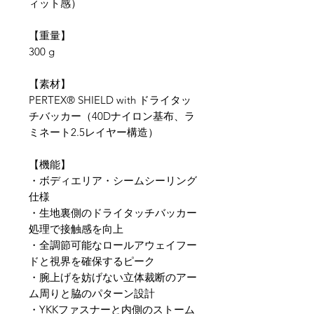
ィット感）
【重量】
300 g
​【素材】
PERTEX® SHIELD with ドライタッ
チバッカー（40Dナイロン基布、ラ
ミネート2.5レイヤー構造）
【​機能】
​・ボディエリア・シームシーリング
仕様
・生地裏側のドライタッチバッカー
処理で接触感を向上
・全調節可能なロールアウェイフー
ドと視界を確保するピーク
・腕上げを妨げない立体裁断のアー
ム周りと脇のパターン設計
・YKKファスナーと内側のストーム