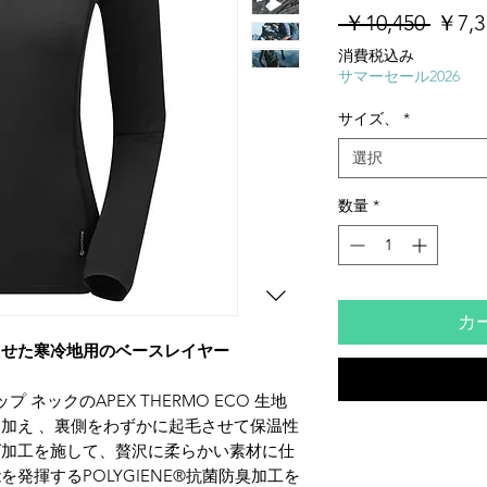
通
 ￥10,450 
￥7,3
常
消費税込み
価
サマーセール2026
格
サイズ、
*
選択
数量
*
カ
たせた寒冷地用のベースレイヤー
 ネックのAPEX THERMO ECO 生地
加え 、裏側をわずかに起毛させて保温性
グ加工を施して、贅沢に柔らかい素材に仕
発揮するPOLYGIENE®抗菌防臭加工を