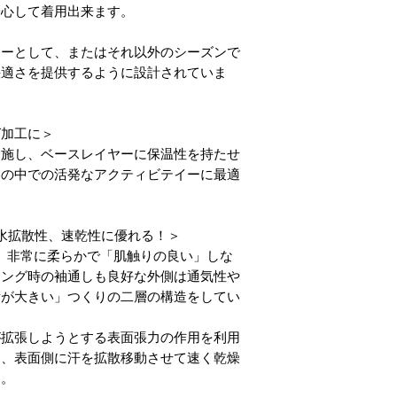
安心して着用出来ます。
ヤーとして、またはそれ以外のシーズンで
快適さを提供するように設計されていま
グ加工に＞
を施し、ベースレイヤーに保温性を持たせ
寒の中での活発なアクティビテイーに最適
水拡散性、速乾性に優れる！＞
COは、非常に柔らかで「肌触りの良い」しな
リング時の袖通しも良好な外側は通気性や
積が大きい」つくりの二層の構造をしてい
が拡張しようとする表面張力の作用を利用
り、表面側に汗を拡散移動させて速く乾燥
す。