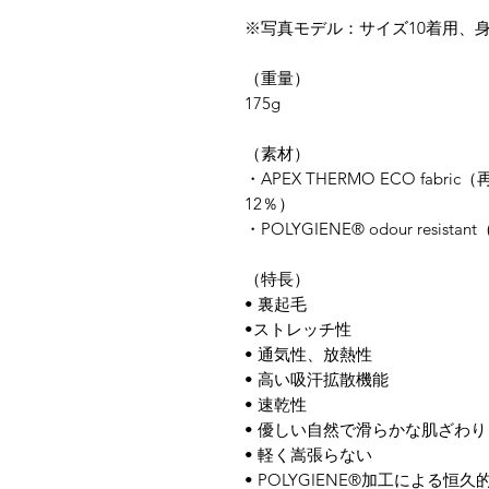
※写真モデル：サイズ10着用、身
（重量）
175g
​（素材）
​・APEX THERMO ECO fa
12％）
・POLYGIENE® odour resis
（特長）
• 裏起毛
•ストレッチ性
• 通気性、放熱性
• 高い吸汗拡散機能
• 速乾性
• 優しい自然で滑らかな肌ざわり
• 軽く嵩張らない
• POLYGIENE®加工による恒