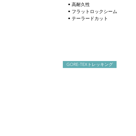
• 高耐久性
• フラットロックシーム
• テーラードカット
GORE-TEXトレッキング