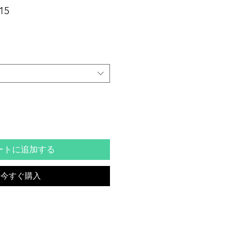
セ
15
ー
ル
価
格
ートに追加する
今すぐ購入