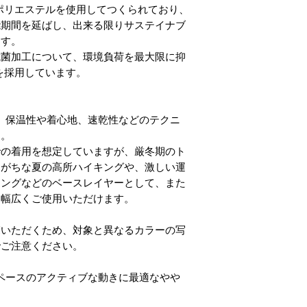
8%再生ポリエステルを使用してつくられており、
能期間を延ばし、出来る限りサステイナブ
ます。
抗菌加工について、環境負荷を最大限に抑
工を採用しています。
＞
ーズは、保温性や着心地、速乾性などのテクニ
す。
での着用を想定していますが、厳冬期のト
しがちな夏の高所ハイキングや、激しい運
キングなどのベースレイヤーとして、また
て幅広くご使用いただけます。
覧いただくため、対象と異なるカラーの写
でご注意ください。
（ファストペースのアクティブな動きに最適なやや