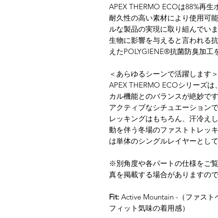
APEX THERMO ECOは8
耐久性の高い素材により使用可
ルな製品の実現に取り組んでい
生物に影響を与えると言われる
えたPOLYGIENE®抗菌防臭加
＜あらゆるシーンで活躍します
APEX THERMO ECOシリ
カル機能とのバランスが絶妙で
アクティブなシチュエーション
レッキングはもちろん、汗冷え
動を伴う冬場のファストトレッ
は単体のシングルレイヤーとし
※別角度や各パートの仕様をご
真を掲載する場合がありますの
Fit:
Active Mountain -
フィット気味の着用感）