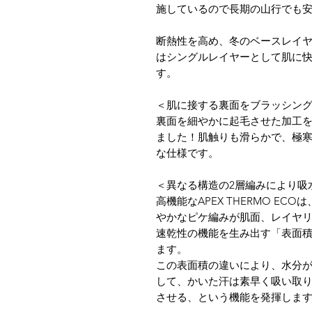
施しているので長期の山行でも
断熱性を高め、冬のベースレイ
はシングルレイヤーとして肌に
す。
＜肌に接する裏面をブラッシン
裏面を細やかに起毛させた加工
ました！肌触りも滑らかで、極
な仕様です。
＜異なる構造の2層編みにより吸
高機能なAPEX THERMO E
やかなピケ編みが肌面、レイヤ
速乾性の機能を生み出す「表面
ます。
この表面積の違いにより、水分
して、かいた汗は素早く吸い取
させる、という機能を発揮しま