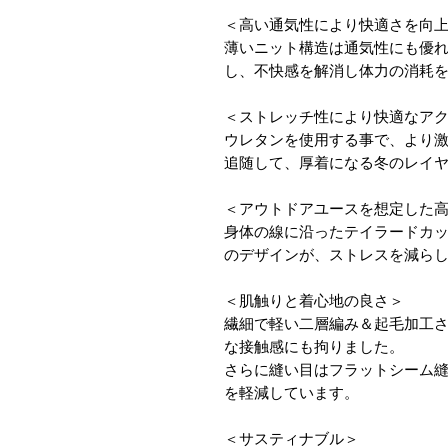
＜高い通気性により快適さを向
薄いニット構造は通気性にも優
し、不快感を解消し体力の消耗
＜ストレッチ性により快適なア
ウレタンを使用する事で、より
追随して、厚着になる冬のレイ
＜アウトドアユースを想定した
身体の線に沿ったテイラードカ
のデザインが、ストレスを減ら
＜肌触りと着心地の良さ＞
繊細で軽い二層編み＆起毛加工
な接触感にも拘りました。
さらに縫い目はフラットシーム
を軽減しています。
＜サスティナブル＞