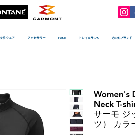
女性ウエア
アクセサリー
PACK
トレイルラン&
その他ブランド
Women's D
Neck T-s
サーモ ジ
ツ） カラー