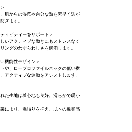
上＞
れ、肌からの湿気や余分な熱を素早く逃が
を防ぎます。
クティビティーをサポート＞
激しいアクティブな動きにもストレスなく
ヤリングのわずらわしさを解消します。
高い機能性デザイン＞
ットや、ロープロファイルネックの低い襟
し、アクティブな運動をアシストします。
された生地は着心地も良好。滑らかで暖か
縫製により、嵩張りを抑え、肌への違和感