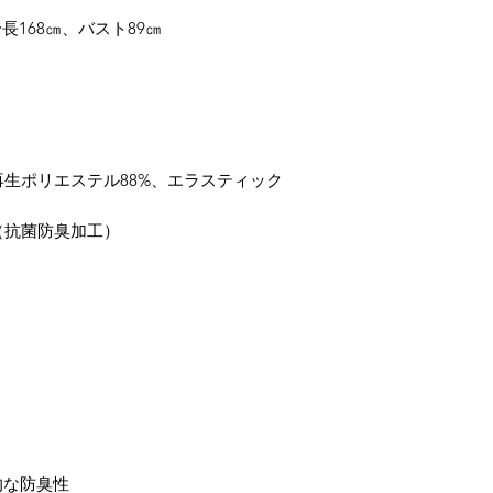
長168㎝、バスト89㎝
bric（再生ポリエステル88%、エラスティック
tant（抗菌防臭加工）
久的な防臭性