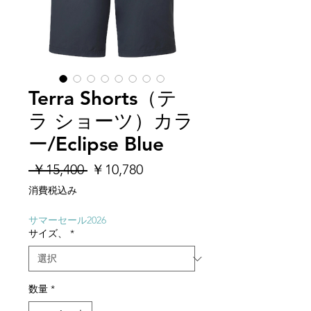
Terra Shorts（テ
ラ ショーツ）カラ
ー/Eclipse Blue
通
セ
 ￥15,400 
￥10,780
常
ー
消費税込み
価
ル
格
価
サマーセール2026
サイズ、
*
格
数量
*