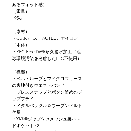
あるフィット感）
（重量）
195g
​（素材）
​・Cotton-feel TACTEL® ナイロン
（本体）
・PFC-Free DWR耐久撥水加工（地
球環境汚染を考慮したPFC不使用）
（​機能）
・ベルトループとマイクロフリース
の裏地付きウエストバンド
・プレススナップとボタン留めのジ
ップフライ
・メタルバックル＆ウーブンベルト
付属
・YKK®ジップ付きメッシュ裏ハン
ドポケット×2