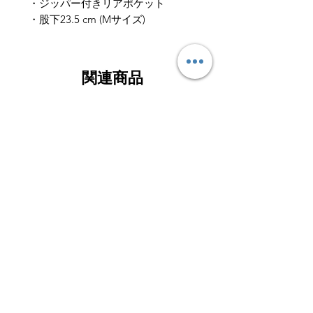
・ジッパー付きリアポケット
・股下23.5 cm (Mサイズ)
関連商品
GORE-TEXトレッキング
GORE-TEXライトハイク
GARMONT® LAGORAI Ⅱ
GARMONT® NEXUS M
GTX カラー: BLACK/GARMONT
カラー: THUNDERS