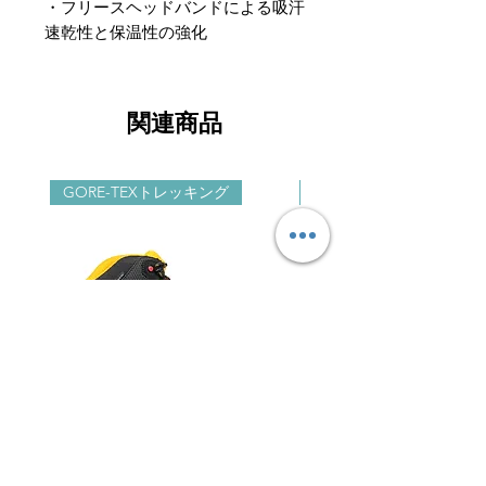
・フリースヘッドバンドによる吸汗
速乾性と保温性の強化
関連商品
GORE-TEXトレッキング
GORE-TEXライトハイク
GARMONT® LAGORAI Ⅱ
GARMONT® NEXUS M
GTX カラー: BLACK/GARMONT
カラー: THUNDERS