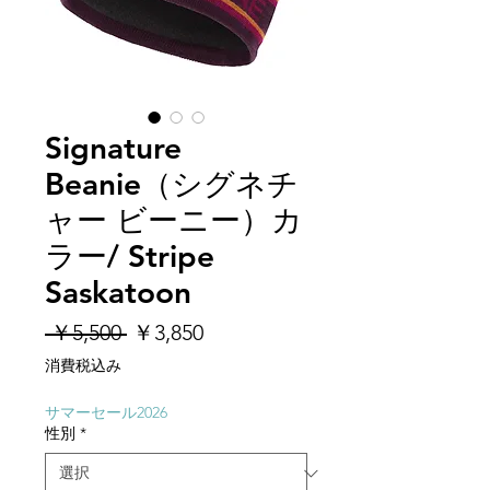
Signature
Beanie（シグネチ
ャー ビーニー）カ
ラー/ Stripe
Saskatoon
通
セ
 ￥5,500 
￥3,850
常
ー
消費税込み
価
ル
格
価
サマーセール2026
性別
*
格