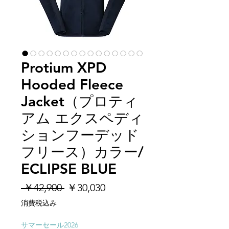
Protium XPD
Hooded Fleece
Jacket（プロティ
アム エクスペディ
ションフーデッド
フリース）カラー/
ECLIPSE BLUE
通
セ
 ￥42,900 
￥30,030
常
ー
消費税込み
価
ル
格
価
サマーセール2026