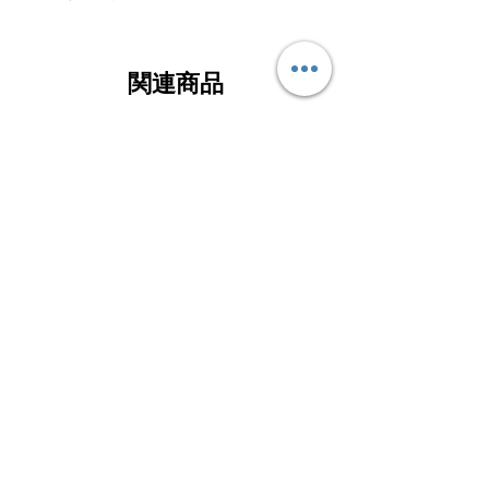
関連商品
GORE-TEXトレッキング
GORE-TEXライトハイク
GARMONT® LAGORAI Ⅱ
GARMONT® NEXUS M
GTX カラー: BLACK/GARMONT
カラー: THUNDERS
ORANGE
GREY/SHEEN YEL