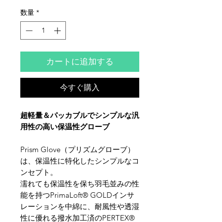
数量
*
カートに追加する
今すぐ購入
超軽量＆パッカブルでシンプルな汎
用性の高い保温性グローブ
Prism Glove（プリズムグローブ）
は、保温性に特化したシンプルなコ
ンセプト。
濡れても保温性を保ち羽毛並みの性
能を持つPrimaLoft® GOLDインサ
レーションを中綿に、耐風性や透湿
性に優れる撥水加工済のPERTEX®