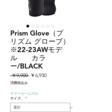
Prism Glove（プ
リズム グローブ）
※22-23AWモデ
ル カラ
ー/BLACK
通
セ
 ￥9,900 
￥6,930
常
ー
消費税込み
価
ル
格
価
サマーセール2026
サイズ、
*
格