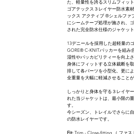
た、軽量性を誇るスリムフィッ
ゴアテックス３レイヤー防水素
ックス アクティブ ®シェルファ
にシームテープ処理が施され、ゴアテッ
された完全防水仕様のジャケッ
13デニールを採用した超軽量の
GORE® C-KNITバッカーを
湿性やパッカビリティーを向上
身体にフィットする立体裁断を
排して各パーツを小型化、更に
全重量を大幅に軽減させること
しっかりと身体を守る３レイヤ
れた当ジャケットは、最小限の
す。
今シーズン、トレイルでさらに
の防水レイヤーです。
Fit:
Trim - Close-fittin