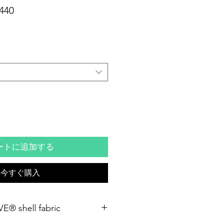
セ
440
ー
ル
価
格
ートに追加する
今すぐ購入
® shell fabric