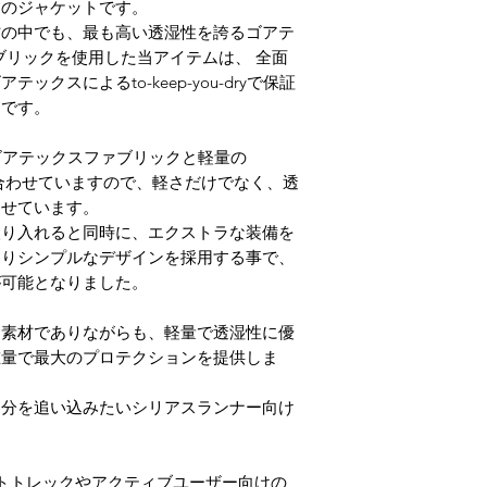
トのジャケットです。
悪天候下での、激しい
材の中でも、最も高い透湿性を誇るゴアテ
想定してデザインさ
も非常に快適です。
ブリックを使用した当アイテムは、 全面
きわめて高い透湿性
クスによるto-keep-you-dryで保証
なく、すべてのジャ
トです。
います。
標準よりも薄いメンブ
ゴアテックスファブリックと軽量の
ル以下の薄くて軽い
組み合わせていますので、軽さだけでなく、透
り、さらに軽量のGOR
させています。
ていますので、スタ
取り入れると同時に、エクストラな装備を
圧倒的な軽量化を実
よりシンプルなデザインを採用する事で、
透湿性はきわめて高
が可能となりました。
やMTBなど、短時間
ています。
→
メーカーサイトで
ー素材でありながらも、軽量で透湿性に優
重量で最大のプロテクションを提供しま
自分を追い込みたいシリアスランナー向け
g （ ファストトレックやアクティブユーザー向けの