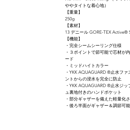
ややタイトな着心地）
【重量】
250g
​【素材】
13 デニール GORE-TEX Active® S
【​機能】
​・完全シームシーリング仕様
・３ポイントで節可能で芯材が
ード
・ミッドハイトカラー
・YKK AQUAGUARD ®止
ントからの浸水を完全に防止
・YKK AQUAGUARD ®止
ュ裏地付きのハンドポケット
・部分ギャザーを備えた軽量化
・後ろ半面がギャザー＆調節可