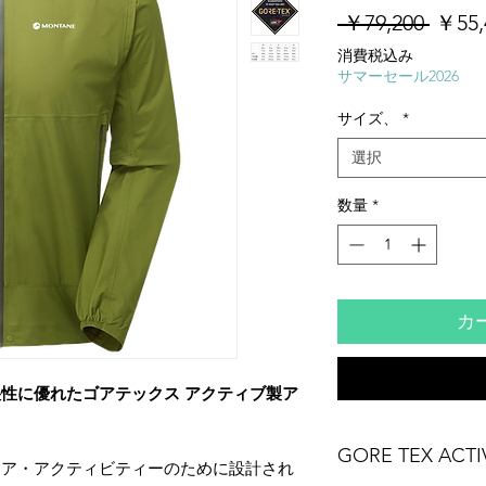
通
 ￥79,200 
￥55,
常
消費税込み
価
サマーセール2026
格
サイズ、
*
選択
数量
*
カ
性に優れたゴアテックス アクティブ製ア
GORE TEX ACTIVE
ドア・アクティビティーのために設計され