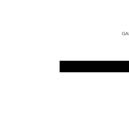
GA
​FAQ
Contact Us