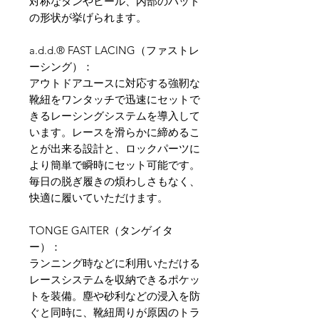
対称なタンやヒール、内部のパッド
の形状が挙げられます。
a.d.d.® FAST LACING（ファストレ
ーシング）：
アウトドアユースに対応する強靭な
靴紐をワンタッチで迅速にセットで
きるレーシングシステムを導入して
います。レースを滑らかに締めるこ
とが出来る設計と、ロックパーツに
より簡単で瞬時にセット可能です。
毎日の脱ぎ履きの煩わしさもなく、
快適に履いていただけます。
TONGE GAITER（タンゲイタ
ー）：
ランニング時などに利用いただける
レースシステムを収納できるポケッ
トを装備。塵や砂利などの浸入を防
ぐと同時に、靴紐周りが原因のトラ