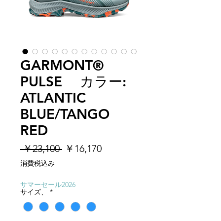
GARMONT®
PULSE カラー:
ATLANTIC
BLUE/TANGO
RED
通
セ
 ￥23,100 
￥16,170
常
ー
消費税込み
価
ル
格
価
サマーセール2026
サイズ、
*
格