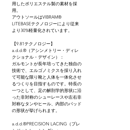
用したポリエステル製の素材を採
用。
アウトソールはVIBRAM®
LITEBASEテクノロジーにより従来
より30%軽量化されています。
【9.81テクノロジー】
a.d.d.®（アシンメトリー・ディレ
クショナル・デザイン）：
ガルモントが長年培ってきた独自の
技術で、エルゴノミクスを採り入れ
て可能な限り靴と人体を一体化させ
るつくりを目指すものです。特長の
一つとして、足の解剖学的形状に沿
った非対称のシューレースや左右非
対称なタンやヒール、内部のパッド
の形状が挙げられます。
a.d.d.®PRECISION LACING（プレ