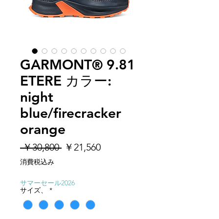
GARMONT® 9.81
ETERE カラー:
night
blue/firecracker
orange
通
セ
 ￥30,800 
￥21,560
常
ー
消費税込み
価
ル
格
価
サマーセール2026
サイズ、
*
格