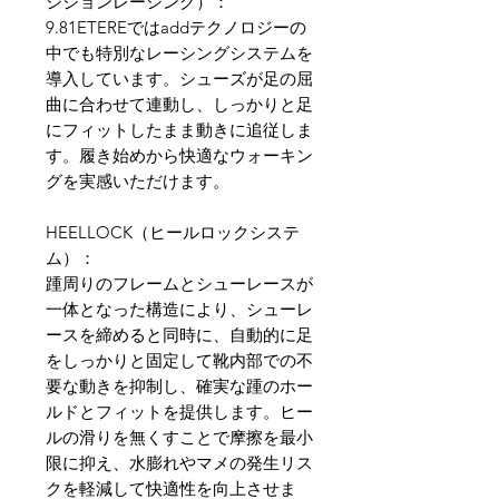
シジョンレーシング）：
9.81ETEREではaddテクノロジーの
中でも特別なレーシングシステムを
導入しています。シューズが足の屈
曲に合わせて連動し、しっかりと足
にフィットしたまま動きに追従しま
す。履き始めから快適なウォーキン
グを実感いただけます。
HEELLOCK（ヒールロックシステ
ム）：
踵周りのフレームとシューレースが
一体となった構造により、シューレ
ースを締めると同時に、自動的に足
をしっかりと固定して靴内部での不
要な動きを抑制し、確実な踵のホー
ルドとフィットを提供します。ヒー
ルの滑りを無くすことで摩擦を最小
限に抑え、水膨れやマメの発生リス
クを軽減して快適性を向上させま