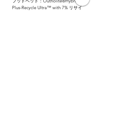
フットベッド：Outholite®Hybrid
Plus-Recycle Ultra™ with 7% リサイ
クルラバー
ミッドソール：モノデンシティー
EVA ＆ エルゴノミックESS
アウトソール：VIBRAM®
MEGAGRIPコンパウンド、＋ライ
トベース&トラクションラグテクノ
ロジー
フィット：レギュラー
重量：310g（片足、サイズ８UK平
均値）
関連商品
GORE-TEXトレッキング
GORE-TEXライトハイク