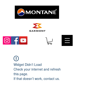
Widget Didn’t Load
Check your internet and refresh
this page.
If that doesn’t work, contact us.