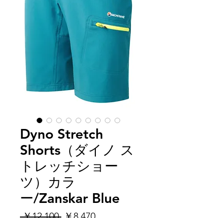
Dyno Stretch
Shorts（ダイノ ス
トレッチショー
ツ）カラ
ー/Zanskar Blue
通
セ
 ￥12,100 
￥8,470