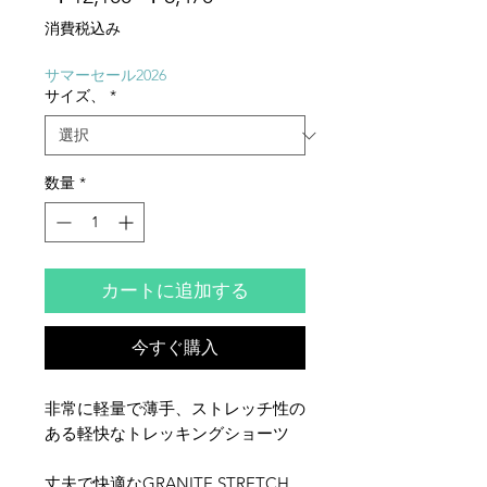
常
ー
消費税込み
価
ル
格
価
サマーセール2026
サイズ、
*
格
数量
*
カートに追加する
今すぐ購入
非常に軽量で薄手、ストレッチ性の
ある軽快なトレッキングショーツ
丈夫で快適なGRANITE STRETCH