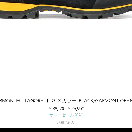
クイックビュー
RMONT® LAGORAI Ⅱ GTX カラー: BLACK/GARMONT ORA
通常価格
セール価格
￥38,500
￥26,950
サマーセール2026
消費税込み