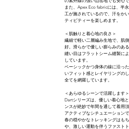
の紫外線の強い山岳地でも安心
また、Apex Eco fabricには
工が施されているので、汗をか
ティビティーを楽しめます。
＜肌触りと着心地の良さ＞
繊細で軽い二層編み生地で、肌
好。滑らかで優しい膨らみのあ
縫い目はフラットシーム縫製に
しています。
ベーシックかつ身体の線に沿っ
いフィット感とレイヤリングの
全てを網羅しています。
＜あらゆるシーンで活躍します
Dartシリーズは、優しい着心
ンスが絶妙で年間を通して着用
アクティブなシチュエーション
春の穏やかなトレッキングはも
や、激しい運動を伴うファスト