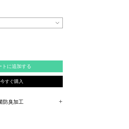
ル
価
格
ートに追加する
今すぐ購入
抗菌防臭加工
臭加工は、臭いの原因となるバクテ
より長く爽やかな着心地を保ちま
悪影響を及ぼす材料は一切使用して