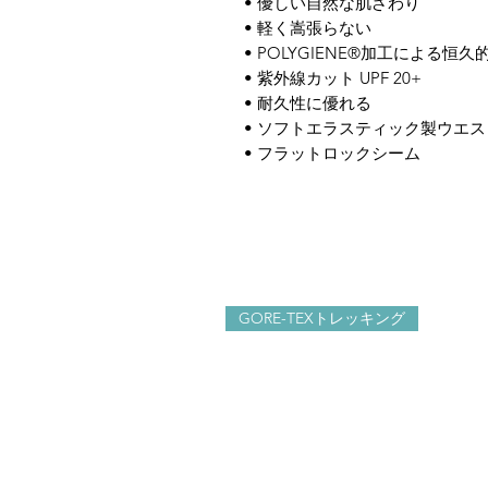
• 優しい自然な肌ざわり
• 軽く嵩張らない
• POLYGIENE®加工による恒
• 紫外線カット UPF 20+
• 耐久性に優れる
• ソフトエラスティック製ウエ
• フラットロックシーム
GORE-TEXトレッキング