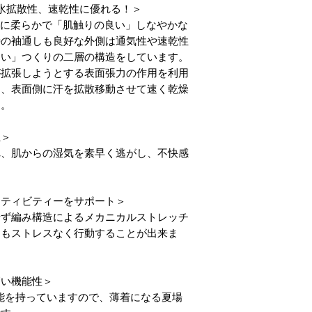
いません。分子構造
水拡散性、速乾性に優れる！＞
抗菌作用を実現して
cは、非常に柔らかで「肌触りの良い」しなやかな
く、より強固で洗濯
時の袖通しも良好な外側は通気性や速乾性
ん。
きい」つくりの二層の構造をしています。
着用による臭いが少
が拡張しようとする表面張力の作用を利用
き、洗濯回数が少な
り、表面側に汗を拡散移動させて速く乾燥
エネルギーの節約に
す。
上＞
れ、肌からの湿気を素早く逃がし、不快感
クティビティーをサポート＞
せず編み構造によるメカニカルストレッチ
にもストレスなく行動することが出来ま
高い機能性＞
性能を持っていますので、薄着になる夏場