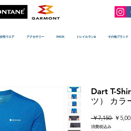
女性ウエア
アクセサリー
PACK
トレイルラン&
その他ブランド
Dart T-
ツ） カラー/
通
 ￥7,150 
￥5,00
常
消費税込み