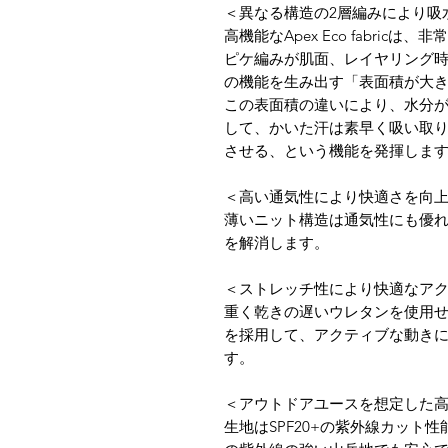
＜異なる構造の2層編みにより吸
高機能なApex Eco fabri
ピケ編みが肌面、レイヤリング
の機能を生み出す「表面積が大
この表面積の違いにより、水分
して、かいた汗は素早く吸い取
させる、という機能を発揮しま
＜高い通気性により快適さを向
薄いニット構造は通気性にも優
を解消します。
＜ストレッチ性により快適なア
重く乾きの遅いウレタンを使用
を採用して、アクティブな動き
す。
＜アウトドアユースを想定した
生地はSPF20+の紫外線カット