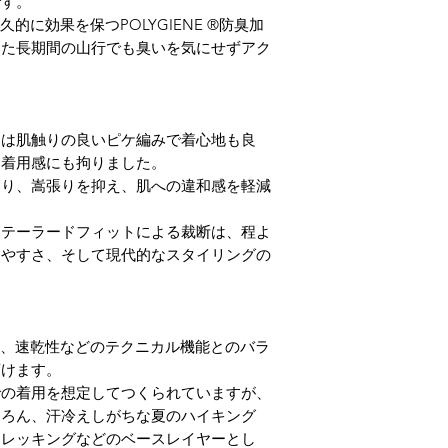
です。
、半永久的に効果を保つPOLYGIENE ®防臭加
いた長期間の山行でも臭いを気にせずアク
側は肌触りの良いピケ編みで着心地も良
る着用感にも拘りました。
より、嵩張りを抑え、肌への違和感を軽減
たテーラードフィットによる裁断は、程よ
しやすさ、そして現代的なスタイリングの
＞
地と、速乾性などのテクニカル機能とのバラ
頂けます。
での着用を想定してつくられていますが、
ちろん、汗冷えしがちな夏のハイキング
トレッキングなどのベースレイヤーとし