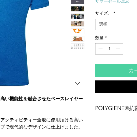
価
サマーセール2026
格
サイズ、
*
選択
数量
*
カ
と高い機能性を融合させたベースレイヤー
POLYGIENE®
アアクティビティー全般に使用頂ける高い
ポリジーン®抗菌防
リアの繁殖を抑え、
ィブで現代的なデザインに仕上げました。
す。環境に配慮して