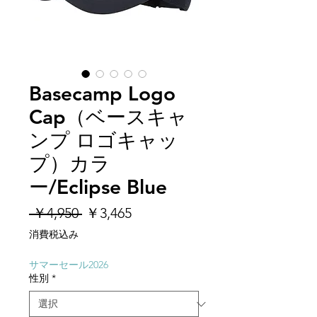
Basecamp Logo
Cap（ベースキャ
ンプ ロゴキャッ
プ）カラ
ー/Eclipse Blue
通
セ
 ￥4,950 
￥3,465
常
ー
消費税込み
価
ル
格
価
サマーセール2026
性別
*
格