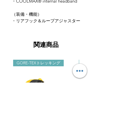
・COOLMAX® internal headband
（装備・機能）
・リアフック＆ループアジャスター
関連商品
GORE-TEXトレッキング
GORE-TEXライトハイク