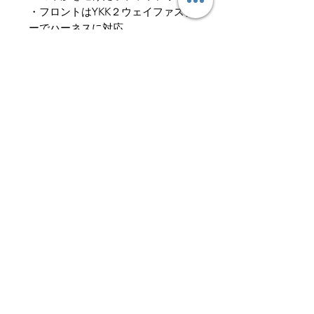
・フロントはYKK２ウェイファスナ
ーでハーネスに対応
・裾はドローコードで調節可能で、
グローブでも容易な形状のコード＆
コードロック
R.D.S.（認証ダウン国際基
準）
レスポンシブル・ダウン・スタンダー
GORE-TEX INFINIUM
ド（RDS）は、ジャケット類に使用さ
れる軽量な断熱素材となるダウンやフ
従来の GORE-TEX プロダクトシリー
ェザーを提供してくれるガチョウやア
ズが誇る防水プロテクション機能は、
ヒルの扱い方に配慮しています。RDS
世界中の方から何十年にもわたって信
は任意の国際基準です。すなわち、ブ
関連商品
頼されてきました。新しく登場した
ランドは製品に対する認証の取得を自
GORE-TEX INFINIUM™ プロダクトシ
ら選択したということになります。
リーズは、よりドライな気象条件で優
「動物福祉の5つの自由」を遵守し、
れた快適性と防護性を提供します。
GORE-TEXトレッキング
GORE-TEXライトハイク
この大切な鳥たちが全プロセスにおい
防護性と透湿性
て人道的に扱われることを約束してい