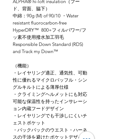
ALPHA® hi-loft insulation（フー
ド、背面、脇下）
中綿：90g (M) of 90/10 ・Water
resistant fluorocarbon-free
HyperDRY™ 800+フィルパワー/フ
ッ素不使用撥水加工羽毛
Responsible Down Standard (RDS)
and Track my Down™
（​機能）
・レイヤリング適正、通気性、可動
性に優れるマイクロバッフル・シン
グルキルトによる薄厚仕様
・クライミングヘルメットにも対応
可能な保温性を持ったインサレーシ
ョン内蔵フードデザイン
・レイヤリングでも干渉しにくいチ
ェストポケット
・バックパックのウエスト・ハーネ
スの干渉を避けたポケットデザイン