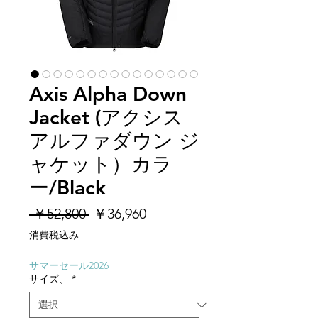
Axis Alpha Down
Jacket (アクシス
アルファダウン ジ
ャケット）カラ
ー/Black
通
セ
 ￥52,800 
￥36,960
常
ー
消費税込み
価
ル
格
価
サマーセール2026
サイズ、
*
格