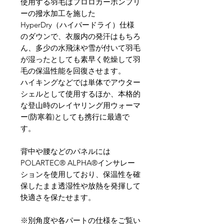
使用する羽毛はフロロカーボンフリ
ーの撥水加工を施した
HyperDry（ハイパードライ）仕様
のダウンで、衣服内の発汗はもちろ
ん、多少の水飛沫や雪が付いて羽毛
が湿ったとしても素早く乾燥して羽
毛の保温性能を回復させます。
ハイキングなどでは単体でアウター
シェルとして使用するほか、本格的
な登山時のレイヤリング用ウォーマ
ー(防寒着)としても携行に最適で
す。
背中や腰などのパネルには
POLARTEC® ALPHA®インサレー
ションを使用しており、保温性を確
保したまま透湿性や放熱を発揮して
快適さを保たせます。
※別角度や各パートの仕様をご覧い